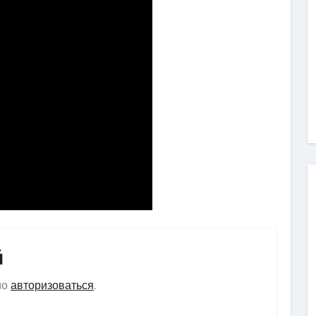
й
мо
авторизоваться
.