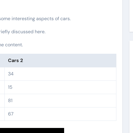
 some interesting aspects of cars.
riefly discussed here.
he content.
Cars 2
34
15
81
67