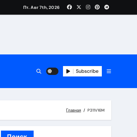
Пт. Авг 7th, 2026
вания ресниц и депиляции
тров
Subscribe
оприятий и обустройства мест отдыха
Главная
P311V16M
Поиск