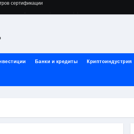
астенных бра в виде факела с эффектом старины
ка и электрооборудование для ногтевого сервиса, наращи
для работы на объектах культурного наследия
о
ние базальтового теплоизоляционного шнура разных диаме
 женской одежды: джемперы, брюки, куртки
инвестиции
Банки и кредиты
Криптоиндустрия
сти для освоения актуальных профессий онлайн
арты для международных расчетов
ования данных назначение и виды
работ от проектной документации до противопожарных мер