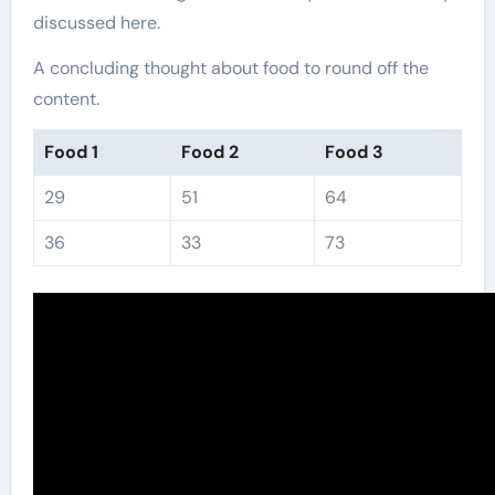
discussed here.
A concluding thought about food to round off the
content.
Food 1
Food 2
Food 3
29
51
64
36
33
73