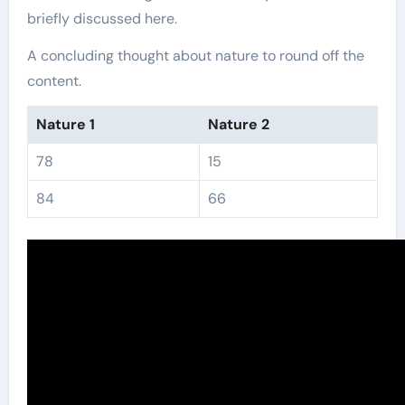
briefly discussed here.
A concluding thought about nature to round off the
content.
Nature 1
Nature 2
78
15
84
66