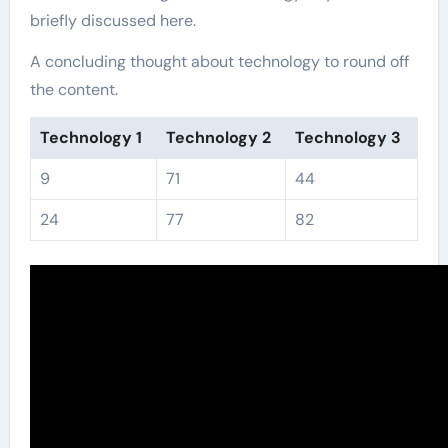
briefly discussed here.
A concluding thought about technology to round off
the content.
Technology 1
Technology 2
Technology 3
9
71
44
24
77
82