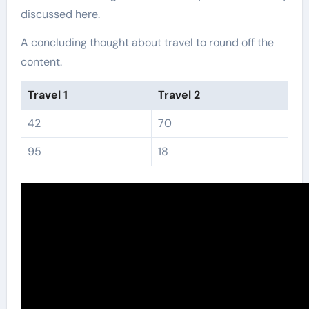
discussed here.
A concluding thought about travel to round off the
content.
Travel 1
Travel 2
42
70
95
18