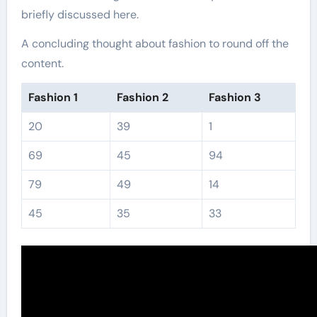
briefly discussed here.
A concluding thought about fashion to round off the
content.
Fashion 1
Fashion 2
Fashion 3
20
39
1
69
45
94
79
49
14
45
35
33