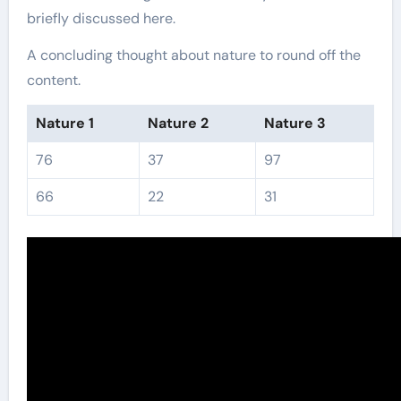
briefly discussed here.
A concluding thought about nature to round off the
content.
Nature 1
Nature 2
Nature 3
76
37
97
66
22
31