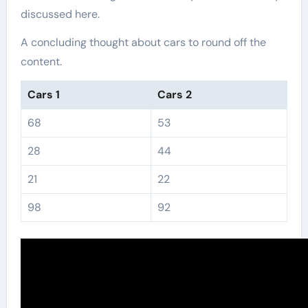
discussed here.
A concluding thought about cars to round off the
content.
Cars 1
Cars 2
68
53
28
44
21
22
98
92