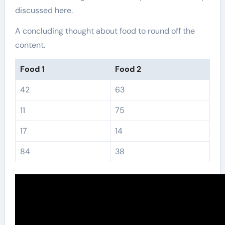
discussed here.
A concluding thought about food to round off the
content.
Food 1
Food 2
42
63
11
75
17
14
84
38