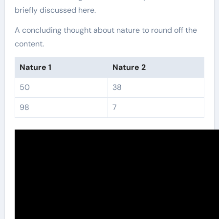
briefly discussed here.
A concluding thought about nature to round off the
content.
Nature 1
Nature 2
50
38
98
7