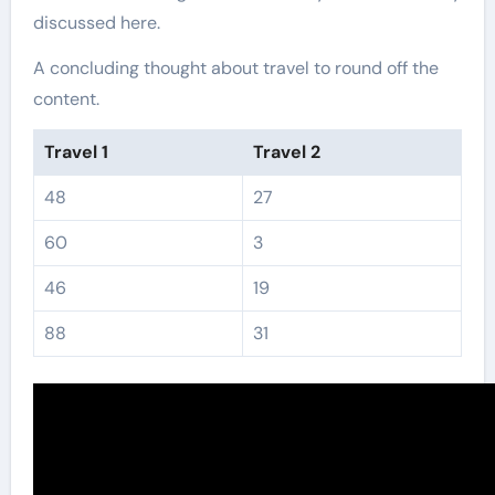
discussed here.
A concluding thought about travel to round off the
content.
Travel 1
Travel 2
48
27
60
3
46
19
88
31