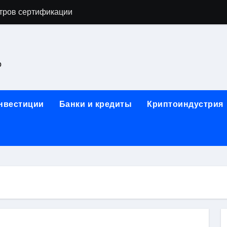
астенных бра в виде факела с эффектом старины
ка и электрооборудование для ногтевого сервиса, наращи
для работы на объектах культурного наследия
о
ние базальтового теплоизоляционного шнура разных диаме
 женской одежды: джемперы, брюки, куртки
инвестиции
Банки и кредиты
Криптоиндустрия
сти для освоения актуальных профессий онлайн
арты для международных расчетов
ования данных назначение и виды
работ от проектной документации до противопожарных мер