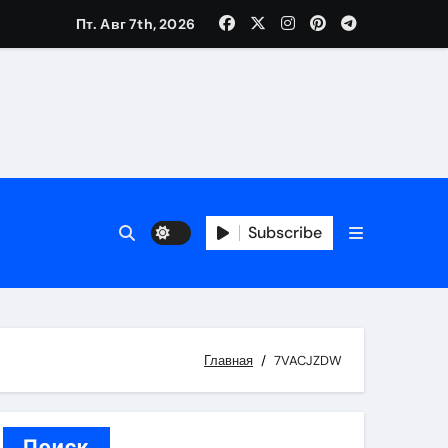
Пт. Авг 7th, 2026
вания ресниц и депиляции
тров
Subscribe
оприятий и обустройства мест отдыха
Главная
7VACJZDW
Поиск