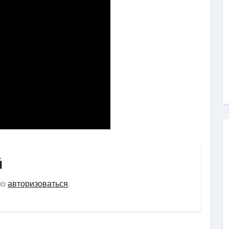
й
мо
авторизоваться
.