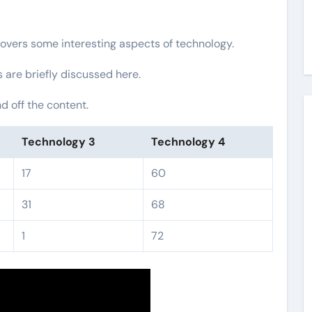
covers some interesting aspects of technology.
s are briefly discussed here.
 off the content.
Technology 3
Technology 4
17
60
31
68
1
72