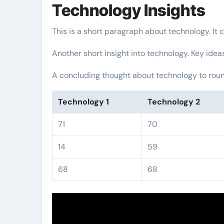
Technology Insights
This is a short paragraph about technology. It 
Another short insight into technology. Key idea
A concluding thought about technology to round
Technology 1
Technology 2
71
70
14
59
68
68