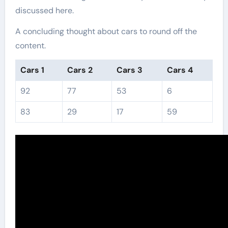
discussed here.
A concluding thought about cars to round off the
content.
Cars 1
Cars 2
Cars 3
Cars 4
92
77
53
6
83
29
17
59