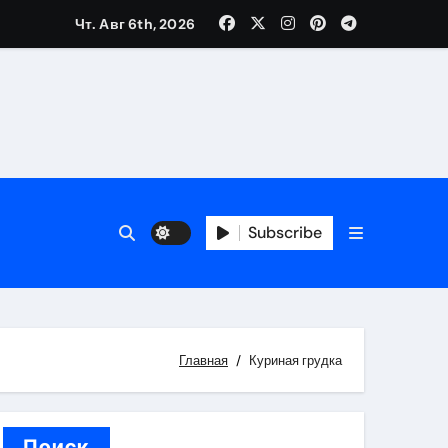
Чт. Авг 6th, 2026
вания ресниц и депиляции
тров
Subscribe
Главная
Куриная грудка
оприятий и обустройства мест отдыха
Поиск