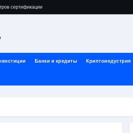
тров сертификации
астенных бра в виде факела с эффектом старины
ка и электрооборудование для ногтевого сервиса, наращи
о
для работы на объектах культурного наследия
ние базальтового теплоизоляционного шнура разных диаме
инвестиции
Банки и кредиты
Криптоиндустрия
 женской одежды: джемперы, брюки, куртки
сти для освоения актуальных профессий онлайн
арты для международных расчетов
ования данных назначение и виды
работ от проектной документации до противопожарных мер