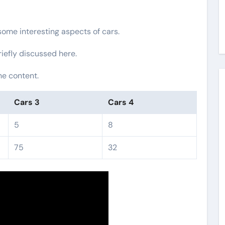
 some interesting aspects of cars.
riefly discussed here.
he content.
Cars 3
Cars 4
5
8
75
32