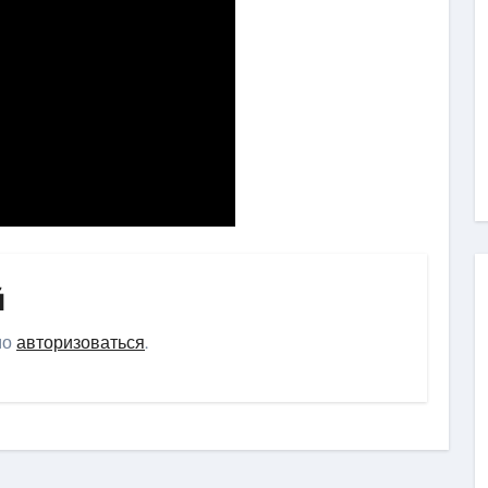
й
мо
авторизоваться
.