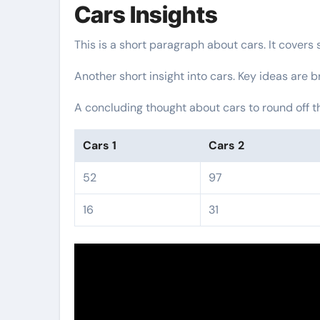
Cars Insights
This is a short paragraph about cars. It covers
Another short insight into cars. Key ideas are b
A concluding thought about cars to round off t
Cars 1
Cars 2
52
97
16
31