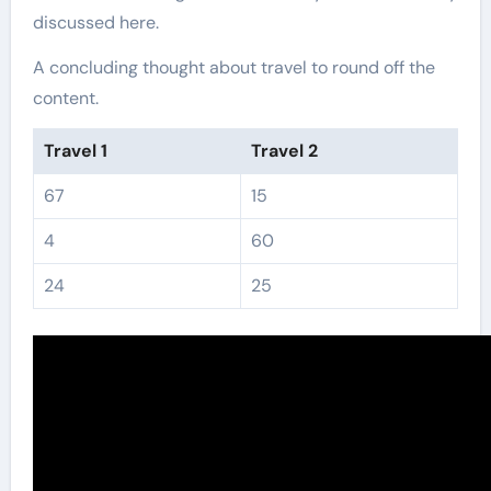
discussed here.
A concluding thought about travel to round off the
content.
Travel 1
Travel 2
67
15
4
60
24
25