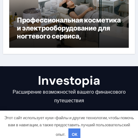
Профессиональная косметика
и электрооборудование для
ногтевого сервиса,
наращивания ресниц и
депиляции
Investopia
Расширение возможностей вашего финансового
путешествия
Этот сайт использует куки-файлы и другие технологии, чтобы помочь
вам в навигации, а также предоставить лучший пользовательский
опыт.
OK
Copyright © All rights reserved
|
Newsair
от
Themeansar
.