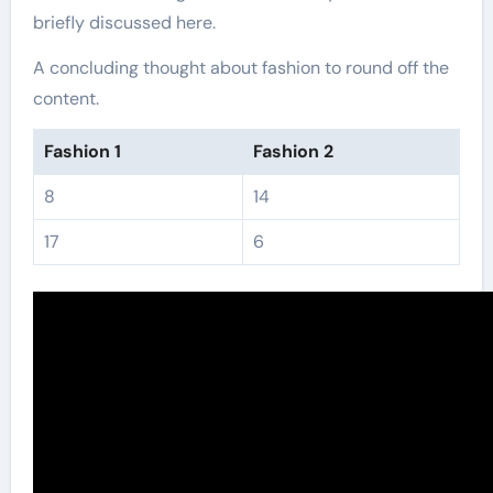
briefly discussed here.
A concluding thought about fashion to round off the
content.
Fashion 1
Fashion 2
8
14
17
6