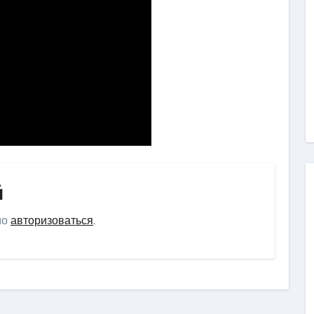
й
мо
авторизоваться
.