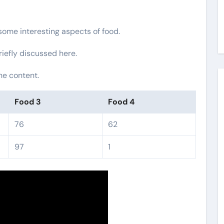
 some interesting aspects of food.
riefly discussed here.
he content.
Food 3
Food 4
76
62
97
1