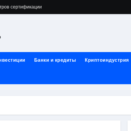
астенных бра в виде факела с эффектом старины
ка и электрооборудование для ногтевого сервиса, наращи
для работы на объектах культурного наследия
о
ние базальтового теплоизоляционного шнура разных диаме
 женской одежды: джемперы, брюки, куртки
инвестиции
Банки и кредиты
Криптоиндустрия
сти для освоения актуальных профессий онлайн
арты для международных расчетов
ования данных назначение и виды
работ от проектной документации до противопожарных мер