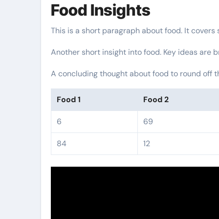
Food Insights
This is a short paragraph about food. It covers
Another short insight into food. Key ideas are b
A concluding thought about food to round off t
Food 1
Food 2
6
69
84
12