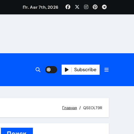
Пт. Авг 7th, 2026
вания ресниц и депиляции
тров
Subscribe
оприятий и обустройства мест отдыха
Главная
QSEOLT9R
Поиск