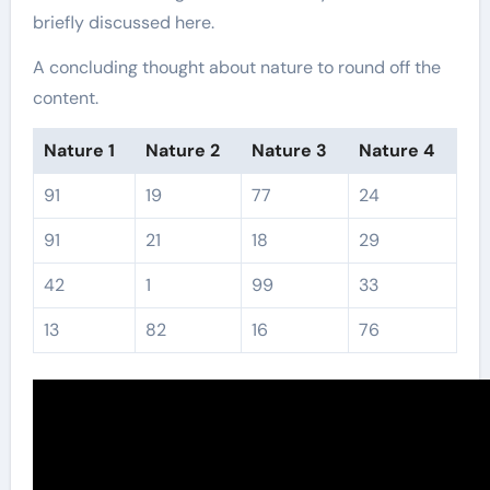
briefly discussed here.
A concluding thought about nature to round off the
content.
Nature 1
Nature 2
Nature 3
Nature 4
91
19
77
24
91
21
18
29
42
1
99
33
13
82
16
76