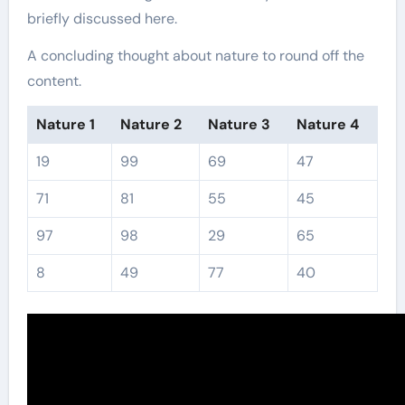
briefly discussed here.
A concluding thought about nature to round off the
content.
Nature 1
Nature 2
Nature 3
Nature 4
19
99
69
47
71
81
55
45
97
98
29
65
8
49
77
40