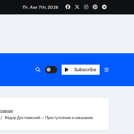
Пт. Авг 7th, 2026
вания ресниц и депиляции
тров
Subscribe
Главная
оприятий и обустройства мест отдыха
Фёдор Достоевский — Преступление и наказание