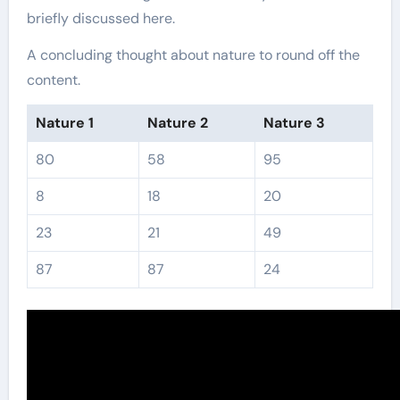
briefly discussed here.
A concluding thought about nature to round off the
content.
Nature 1
Nature 2
Nature 3
80
58
95
8
18
20
23
21
49
87
87
24