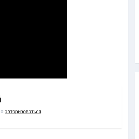
й
мо
авторизоваться
.