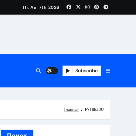
Пт. Авг 7th, 2026
вания ресниц и депиляции
тров
Subscribe
оприятий и обустройства мест отдыха
Главная
FYT6EZDU
Поиск