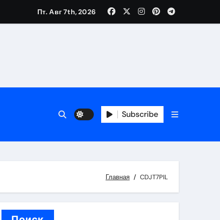
Пт. Авг 7th, 2026
вания ресниц и депиляции
тров
Subscribe
Главная
CDJT7PIL
оприятий и обустройства мест отдыха
Поиск