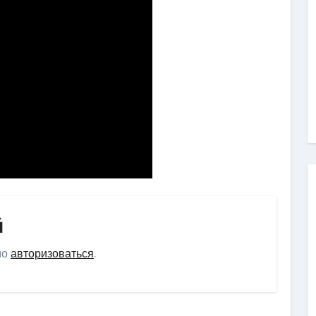
й
мо
авторизоваться
.