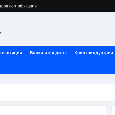
тров сертификации
астенных бра в виде факела с эффектом старины
ка и электрооборудование для ногтевого сервиса, наращи
о
для работы на объектах культурного наследия
ние базальтового теплоизоляционного шнура разных диаме
инвестиции
Банки и кредиты
Криптоиндустрия
 женской одежды: джемперы, брюки, куртки
сти для освоения актуальных профессий онлайн
арты для международных расчетов
ования данных назначение и виды
работ от проектной документации до противопожарных мер