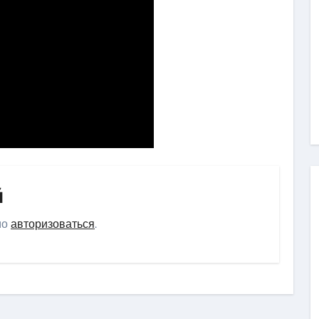
й
мо
авторизоваться
.