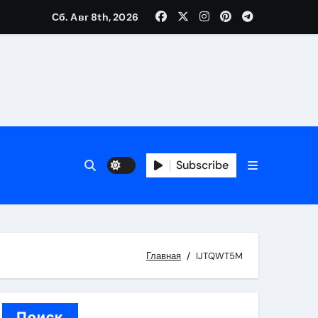
Сб. Авг 8th, 2026
вания ресниц и депиляции
тров
Subscribe
Главная
IJTQWT5M
оприятий и обустройства мест отдыха
Поиск