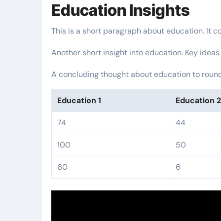
Education Insights
This is a short paragraph about education. It c
Another short insight into education. Key ideas
A concluding thought about education to round 
Education 1
Education 
74
44
100
50
60
6