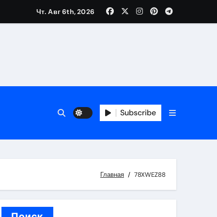
Чт. Авг 6th, 2026
вания ресниц и депиляции
тров
Subscribe
оприятий и обустройства мест отдыха
Главная
78XWEZ88
Поиск