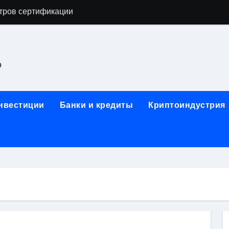
астенных бра в виде факела с эффектом старины
ка и электрооборудование для ногтевого сервиса, наращи
для работы на объектах культурного наследия
о
ние базальтового теплоизоляционного шнура разных диаме
 женской одежды: джемперы, брюки, куртки
инвестиции
Банки и кредиты
Криптоиндустрия
сти для освоения актуальных профессий онлайн
арты для международных расчетов
ования данных назначение и виды
работ от проектной документации до противопожарных мер