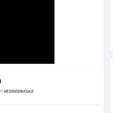
й
мо
авторизоваться
.