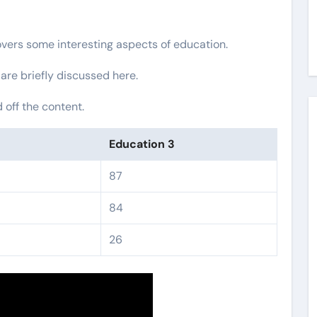
overs some interesting aspects of education.
 are briefly discussed here.
off the content.
2
Education 3
87
84
26