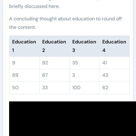
briefly discussed here.
A concluding thought about education to round off
the content.
Education
Education
Education
Education
1
2
3
4
9
92
35
41
89
67
3
43
50
33
100
62