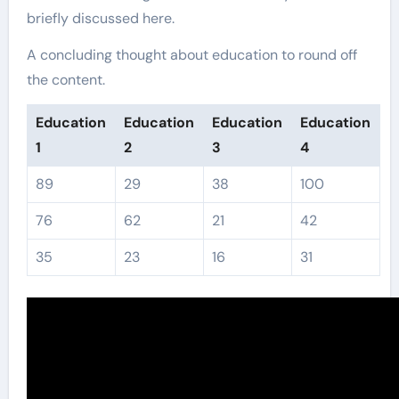
briefly discussed here.
A concluding thought about education to round off
the content.
Education
Education
Education
Education
1
2
3
4
89
29
38
100
76
62
21
42
35
23
16
31