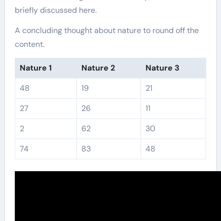
briefly discussed here.
A concluding thought about nature to round off the
content.
Nature 1
Nature 2
Nature 3
48
19
21
27
26
11
2
62
30
74
83
48