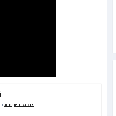
й
мо
авторизоваться
.