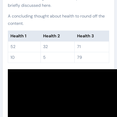
briefly discussed here.
A concluding thought about health to round off the
content.
Health 1
Health 2
Health 3
52
32
71
10
5
79