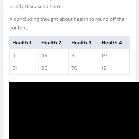
briefly discussed here.
A concluding thought about health to round off the
content.
Health 1
Health 2
Health 3
Health 4
3
49
8
97
21
96
76
19