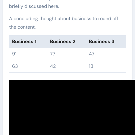
briefly discussed here.
A concluding thought about business to round off
the content.
Business 1
Business 2
Business 3
91
77
47
63
42
18