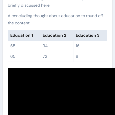
briefly discussed here.
A concluding thought about education to round off
the content.
Education 1
Education 2
Education 3
55
94
16
65
72
8