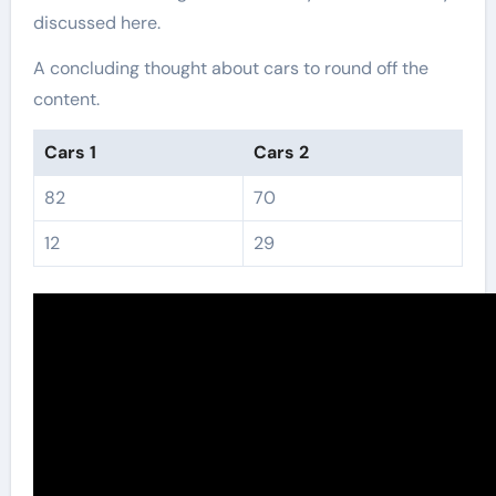
discussed here.
A concluding thought about cars to round off the
content.
Cars 1
Cars 2
82
70
12
29