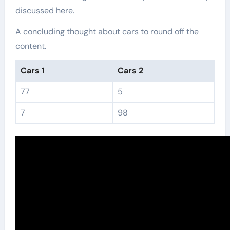
discussed here.
A concluding thought about cars to round off the
content.
Cars 1
Cars 2
77
5
7
98