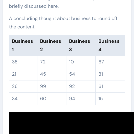
briefly discussed here.
A concluding thought about business to round off
the content.
Business
Business
Business
Business
1
2
3
4
38
72
10
67
21
45
54
81
26
99
92
61
34
60
94
15