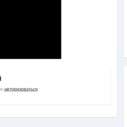
й
мо
авторизоваться
.