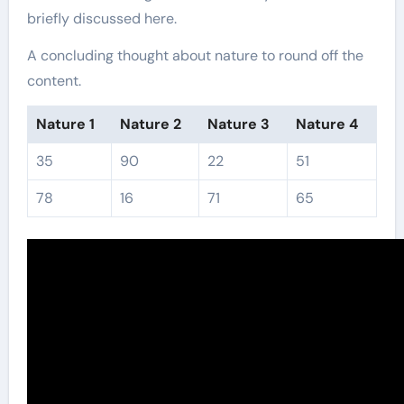
briefly discussed here.
A concluding thought about nature to round off the
content.
Nature 1
Nature 2
Nature 3
Nature 4
35
90
22
51
78
16
71
65