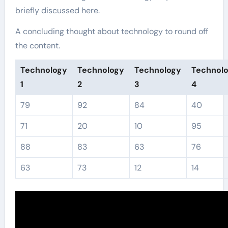
briefly discussed here.
A concluding thought about technology to round off
the content.
Technology
Technology
Technology
Technol
1
2
3
4
79
92
84
40
71
20
10
95
88
83
63
76
63
73
12
14