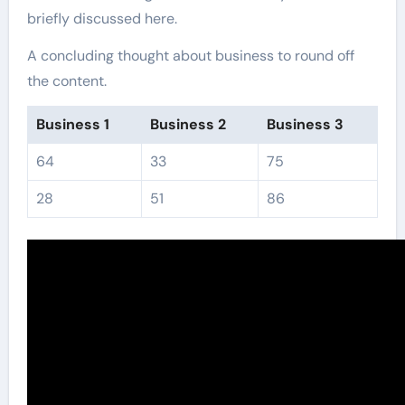
briefly discussed here.
A concluding thought about business to round off
the content.
Business 1
Business 2
Business 3
64
33
75
28
51
86