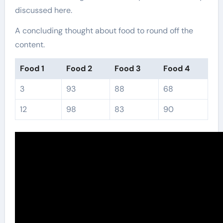
discussed here.
A concluding thought about food to round off the
content.
Food 1
Food 2
Food 3
Food 4
3
93
88
68
12
98
83
90