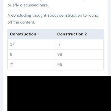
briefly discussed here.
A concluding thought about construction to round
off the content.
Construction 1
Construction 2
37
17
8
96
71
95