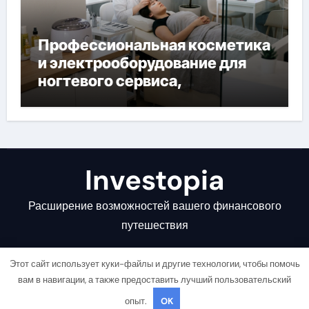
Профессиональная косметика
и электрооборудование для
ногтевого сервиса,
наращивания ресниц и
депиляции
Investopia
Расширение возможностей вашего финансового
путешествия
Этот сайт использует куки-файлы и другие технологии, чтобы помочь
вам в навигации, а также предоставить лучший пользовательский
опыт.
OK
Copyright © All rights reserved
|
Newsair
от
Themeansar
.