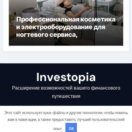
Профессиональная косметика
и электрооборудование для
ногтевого сервиса,
наращивания ресниц и
депиляции
Investopia
Расширение возможностей вашего финансового
путешествия
Этот сайт использует куки-файлы и другие технологии, чтобы помочь
вам в навигации, а также предоставить лучший пользовательский
опыт.
OK
Copyright © All rights reserved
|
Newsair
от
Themeansar
.