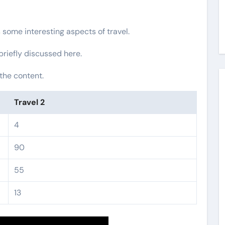
s some interesting aspects of travel.
 briefly discussed here.
the content.
Travel 2
4
90
55
13