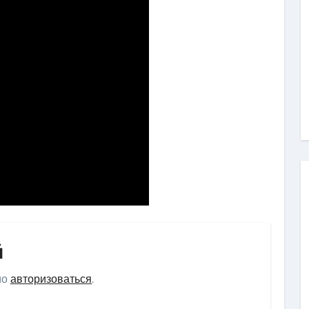
й
мо
авторизоваться
.