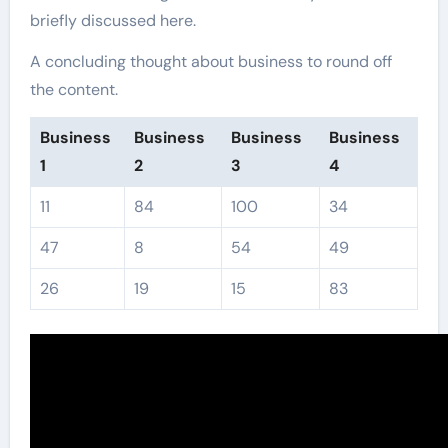
briefly discussed here.
A concluding thought about business to round off
the content.
Business
Business
Business
Business
1
2
3
4
11
84
100
34
47
8
54
49
26
19
15
83