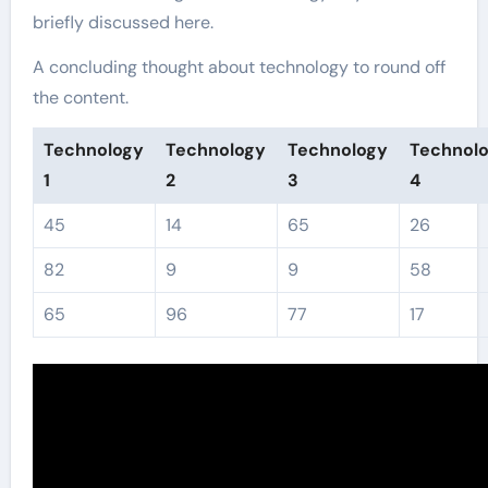
briefly discussed here.
A concluding thought about technology to round off
the content.
Technology
Technology
Technology
Technol
1
2
3
4
45
14
65
26
82
9
9
58
65
96
77
17