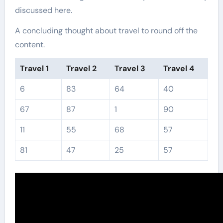
discussed here.
A concluding thought about travel to round off the
content.
Travel 1
Travel 2
Travel 3
Travel 4
6
83
64
40
67
87
1
90
11
55
68
57
81
47
25
57