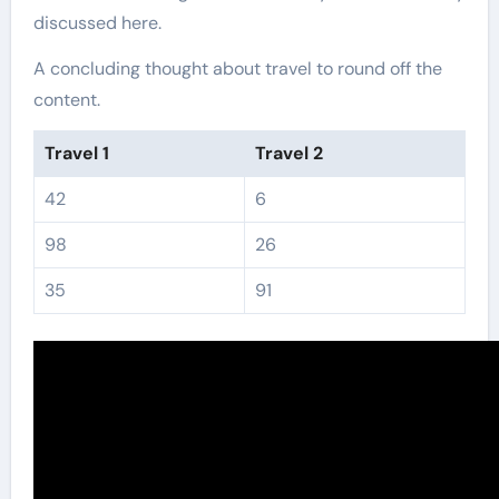
discussed here.
A concluding thought about travel to round off the
content.
Travel 1
Travel 2
42
6
98
26
35
91