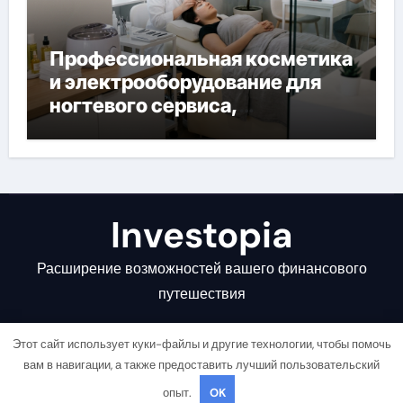
Профессиональная косметика
и электрооборудование для
ногтевого сервиса,
наращивания ресниц и
депиляции
Investopia
Расширение возможностей вашего финансового
путешествия
Этот сайт использует куки-файлы и другие технологии, чтобы помочь
вам в навигации, а также предоставить лучший пользовательский
опыт.
OK
Copyright © All rights reserved
|
Newsair
от
Themeansar
.