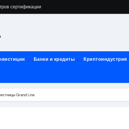
тров сертификации
астенных бра в виде факела с эффектом старины
ка и электрооборудование для ногтевого сервиса, наращи
о
для работы на объектах культурного наследия
ние базальтового теплоизоляционного шнура разных диаме
инвестиции
Банки и кредиты
Криптоиндустрия
 женской одежды: джемперы, брюки, куртки
сти для освоения актуальных профессий онлайн
арты для международных расчетов
лестницы Grand Line
ования данных назначение и виды
работ от проектной документации до противопожарных мер